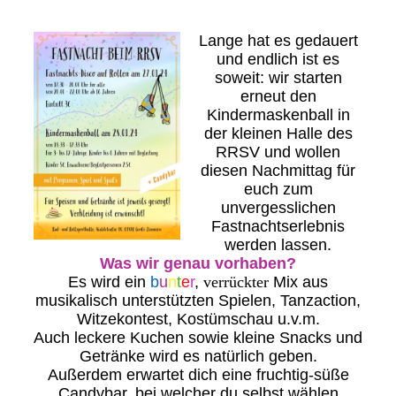
Lange hat es gedauert
und endlich ist es
soweit: wir starten
erneut den
Kindermaskenball in
der kleinen Halle des
RRSV und wollen
diesen Nachmittag für
euch zum
unvergesslichen
Fastnachtserlebnis
werden lassen.
Was wir genau vorhaben?
Es wird ein
b
u
n
t
e
r
,
verrückter
Mix aus
musikalisch unterstützten Spielen, Tanzaction,
Witzekontest, Kostümschau u.v.m.
Auch leckere Kuchen sowie kleine Snacks und
Getränke wird es natürlich geben.
Außerdem erwartet dich eine fruchtig-süße
Candybar, bei welcher du selbst wählen