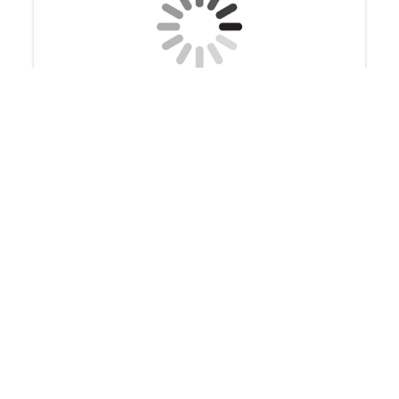
Kontakt
Rad- und Rollsportverein Groß-Zimmern e.V.
Waldstraße 40
64846 Groß-Zimmern
E-Mail:
VORSTAND@ROLLSPORT-GROSS-
ZIMMERN.DE