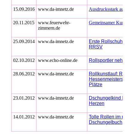
15.09.2016
www.da-imnetz.de
Ausdrucksstark auf Vie
20.11.2015
www.feuerwehr-
Gemeinsamer Kurs in er
zimmern.de
25.09.2014
www.da-imnetz.de
Erste Rollschuhdisco 
RRSV
02.10.2012
www.echo-online.de
Rollsportle
r n
ehmen F
28.06.2012
www.da-imnetz.de
Rollkunstlauf: RRSV e
Hessenmeisterschaft
Plätze
23.01.2012
www.da-imnetz.de
Dschungelkind Mogli r
Herzen
14.01.2012
www.da-imnetz.de
Tolle Rollen im rolle
Dschungelbuch