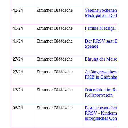
42/24
Zimmner Bläädsche
Vereinswochenende „Fa
Madrigal auf Rollen“
41/24
Zimmner Bläädsche
Familie Madrigal auf R
41/24
Zimmner Bläädsche
Der RRSV sagt DANKE
Spende
27/24
Zimmner Bläädsche
Ehrung der Meiser 202
27/24
Zimmner Bläädsche
Anfängerwettbewerb 2
RKB in Gräfenhausen
12/24
Zimmner Bläädsche
Osteraktion im Rad- &
Rollsportverein
06/24
Zimmner Bläädsche
Fastnachtswochenende
RRSV - Kindermaskenba
erfolgreiches Comebac