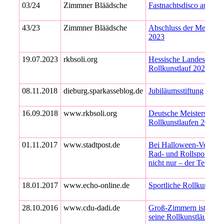
03/24
Zimmner Bläädsche
Fastnachtsdisco auf Rol
43/23
Zimmner Bläädsche
Abschluss der Meistersc
2023
19.07.2023
rkbsoli.org
Hessische Landesmeiste
Rollkunstlauf 2023
08.11.2018
dieburg.sparkasseblog.de
Jubiläumsstiftung
16.09.2018
www.rkbsoli.org
Deutsche Meisterschaft
Rollkunstlaufen 2018
01.11.2017
www.stadtpost.de
Bei Halloween-Veransta
Rad- und Rollsportverei
nicht nur – der Teufel l
18.01.2017
www.echo-online.de
Sportliche Rollkunstläu
28.10.2016
www.cdu-dadi.de
Groß-Zimmern ist bunde
seine Rollkunstläufer b